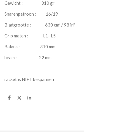
Gewicht : 310 gr
Snarenpatroon : 16/19
Bladgrootte : 630 cm² / 98 in²
Grip maten : L1- L5
Balans : 310 mm
beam : 22 mm
racket is NIET bespannen
P
P
P
a
a
a
r
r
r
t
t
t
a
a
a
g
g
g
e
e
e
r
r
r