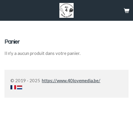
Passer
au
contenu
principal
Panier
Il n'y a aucun produit dans votre panier.
© 2019 - 2025
https://www.40lovemedia.be/