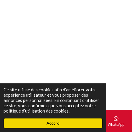
Ce site utilise des cookies afin d’améliorer votre
expérience utilisateur et vous proposer des
annonces personnalisées. En continuant d'utiliser
ce site, vous confirmez que vous acceptez notre
politique d’utilisation des cookies.
Accord
E-mail
Téléphone
Carte
Facebook
WhatsApp