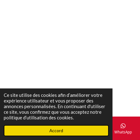
Ce site utilise des cookies afin d’améliorer votre
expérience utilisateur et vous proposer des
annonces personnalisées. En continuant d'utiliser
ce site, vous confirmez que vous acceptez notre
politique d’utilisation des cookies.
Accord
E-mail
Téléphone
Carte
Facebook
WhatsApp