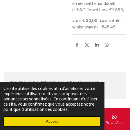
en een witte handdoek
(HEAD Towel t.w.v. €19,95)
voor
€ 30,00
i.p.v. totale
winkelwaarde : €45.45
P
P
P
P
a
a
a
a
r
r
r
r
t
t
t
t
a
a
a
a
g
g
g
g
e
e
e
e
r
r
r
r
© 2019 - 2025
https://www.40lovemedia.be/
Ce site utilise des cookies afin d’améliorer votre
expérience utilisateur et vous proposer des
annonces personnalisées. En continuant d'utiliser
ce site, vous confirmez que vous acceptez notre
politique d’utilisation des cookies.
Accord
E-mail
Téléphone
Carte
Facebook
WhatsApp