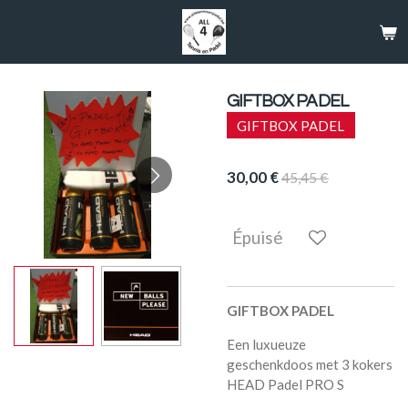
Passer
au
contenu
principal
GIFTBOX PADEL
GIFTBOX PADEL
30,00 €
45,45 €
Épuisé
GIFTBOX PADEL
Een luxueuze
geschenkdoos met 3 kokers
HEAD Padel PRO S