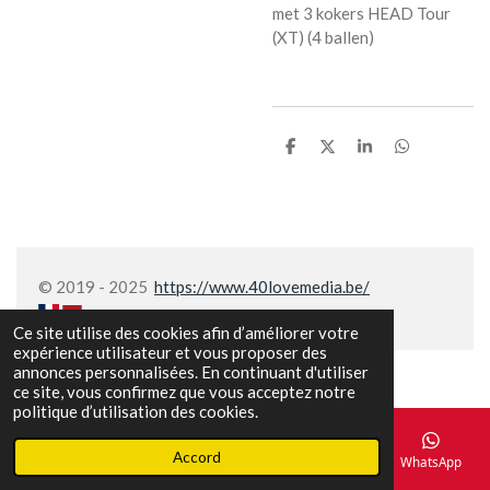
met 3 kokers HEAD Tour
(XT) (4 ballen)
P
P
P
P
a
a
a
a
r
r
r
r
t
t
t
t
a
a
a
a
g
g
g
g
e
e
e
e
r
r
r
r
© 2019 - 2025
https://www.40lovemedia.be/
Ce site utilise des cookies afin d’améliorer votre
expérience utilisateur et vous proposer des
annonces personnalisées. En continuant d'utiliser
ce site, vous confirmez que vous acceptez notre
politique d’utilisation des cookies.
Accord
E-mail
Téléphone
Carte
Facebook
WhatsApp