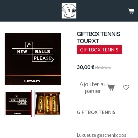
Passer
au
contenu
principal
GIFTBOX TENNIS
TOUR XT
GIFTBOX TENNIS
30,00 €
36,00 €
Ajouter au
panier
GIFTBOX TENNIS
Luxueuze geschenkdoos