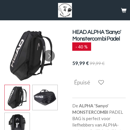
Passer
au
contenu
principal
HEAD ALPHA 'Sanyo'
Monstercombi Padel
- 40 %
59,99 €
99,99 €
Épuisé
De
ALPHA 'Sanyo'
MONSTERCOMBI
PADEL
BAG is perfect voor
liefhebbers van ALPHA-