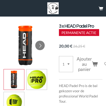
Passer
au
contenu
principal
3 x HEAD Padel Pro
PERMANENTE ACTIE
20,00 €
26,25 €
Ajouter
au
panier
HEAD Padel Pro is de bal
gekozen voor de
professional World Padel
Tour.