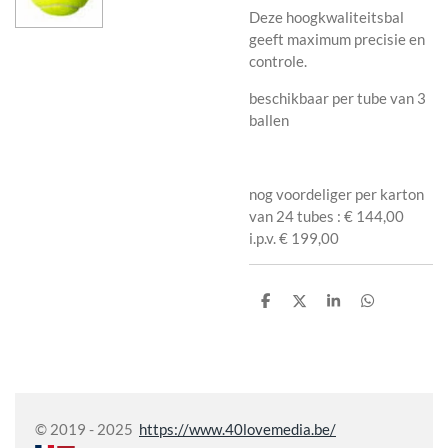
Deze hoogkwaliteitsbal
geeft maximum precisie en
controle.
beschikbaar per tube van 3
ballen
nog voordeliger per karton
van 24 tubes : € 144,00
i.p.v. € 199,00
P
P
P
P
a
a
a
a
r
r
r
r
t
t
t
t
a
a
a
a
g
g
g
g
e
e
e
e
r
r
r
r
© 2019 - 2025
https://www.40lovemedia.be/