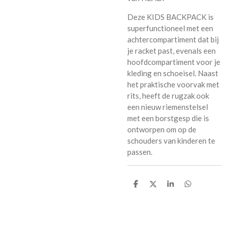
Deze KIDS BACKPACK is
superfunctioneel met een
achtercompartiment dat bij
je racket past, evenals een
hoofdcompartiment voor je
kleding en schoeisel. Naast
het praktische voorvak met
rits, heeft de rugzak ook
een nieuw riemenstelsel
met een borstgesp die is
ontworpen om op de
schouders van kinderen te
passen.
P
P
P
P
a
a
a
a
r
r
r
r
t
t
t
t
a
a
a
a
g
g
g
g