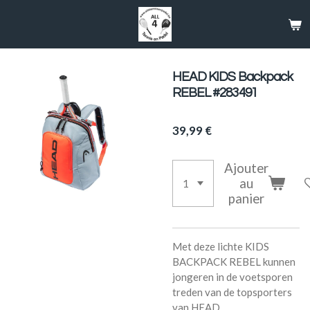
Passer
au
contenu
principal
HEAD KIDS Backpack
REBEL #283491
39,99 €
Ajouter
au
panier
Met deze lichte KIDS
BACKPACK REBEL kunnen
jongeren in de voetsporen
treden van de topsporters
van HEAD.