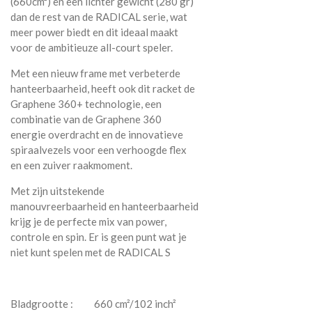
(660cm²) en een lichter gewicht (280 gr)
dan de rest van de RADICAL serie, wat
meer power biedt en dit ideaal maakt
voor de ambitieuze all-court speler.
Met een nieuw frame met verbeterde
hanteerbaarheid, heeft ook dit racket de
Graphene 360+ technologie, een
combinatie van de Graphene 360
energie overdracht en de innovatieve
spiraalvezels voor een verhoogde flex
en een zuiver raakmoment.
Met zijn uitstekende
manouvreerbaarheid en hanteerbaarheid
krijg je de perfecte mix van power,
controle en spin. Er is geen punt wat je
niet kunt spelen met de RADICAL S
Bladgrootte : 660 cm²/102 inch²