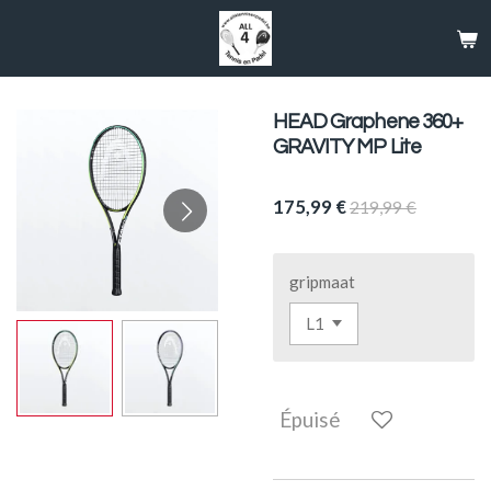
Passer
au
contenu
principal
HEAD Graphene 360+
GRAVITY MP Lite
175,99 €
219,99 €
gripmaat
Épuisé