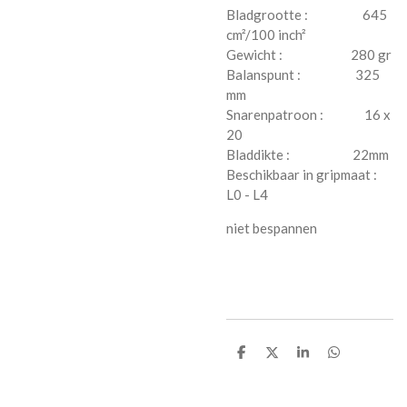
Bladgrootte : 645
cm²/100 inch²
Gewicht : 280 gr
Balanspunt : 325
mm
Snarenpatroon : 16 x
20
Bladdikte : 22mm
Beschikbaar in gripmaat :
L0 - L4
niet bespannen
P
P
P
P
a
a
a
a
r
r
r
r
t
t
t
t