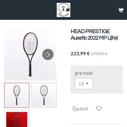
Passer
au
contenu
principal
HEAD PRESTIGE
Auxetic 2022 MP L(ite)
223,99 €
279,99 €
grip maat
Épuisé