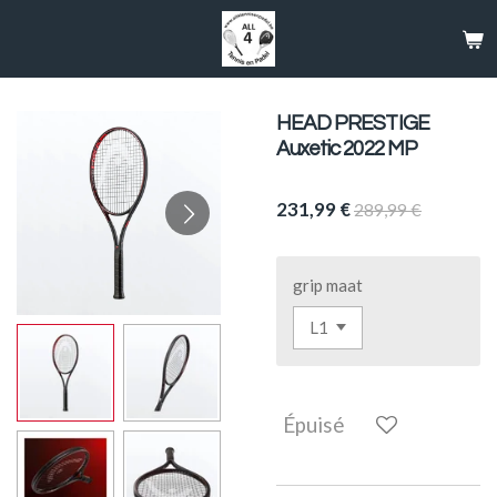
Passer
au
contenu
principal
HEAD PRESTIGE
Auxetic 2022 MP
231,99 €
289,99 €
grip maat
Épuisé