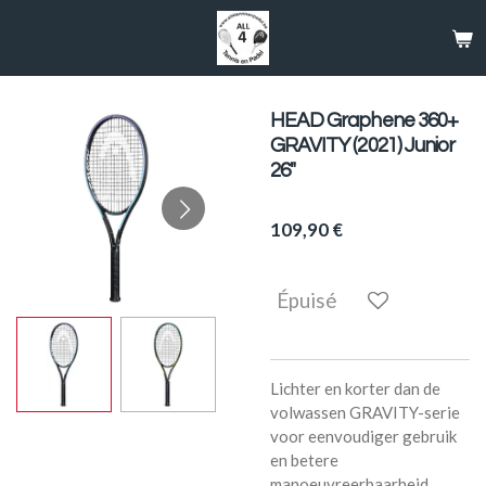
Passer
au
contenu
principal
HEAD Graphene 360+
GRAVITY (2021) Junior
26"
109,90 €
Épuisé
Lichter en korter dan de
volwassen GRAVITY-serie
voor eenvoudiger gebruik
en betere
manoeuvreerbaarheid,