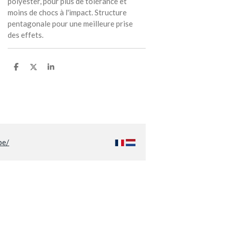
polyester, pour plus de tolérance et
moins de chocs à l'impact. Structure
pentagonale pour une meilleure prise
des effets.
P
P
P
a
a
a
r
r
r
t
t
t
a
a
a
g
g
g
e
e
e
r
r
r
be/