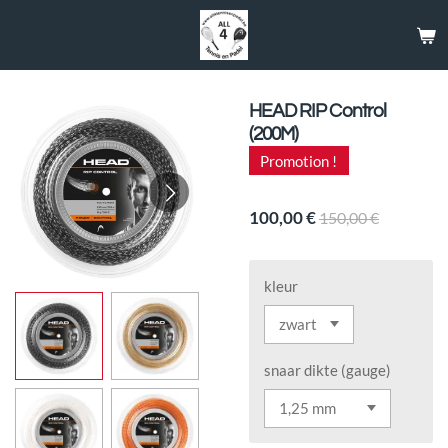
Passer
au
contenu
principal
HEAD RIP Control
(200M)
Promotion !
100,00 €
150,00 €
kleur
snaar dikte (gauge)