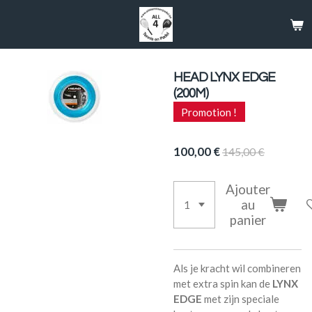
Passer
au
contenu
principal
HEAD LYNX EDGE
(200M)
Promotion !
100,00 €
145,00 €
Ajouter
au
panier
Als je kracht wil combineren
met extra spin kan de
LYNX
EDGE
met zijn speciale