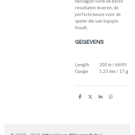
hectagon vorm de beste
resultaten leveren, de
perfecte keuze voor de
speler die van topspin
houdt.
GEGEVENS
Length 200 m / 660ft
Gauge 1.25 mm / 17 g
P
P
P
P
a
a
a
a
r
r
r
r
t
t
t
t
a
a
a
a
g
g
g
g
e
e
e
e
r
r
r
r