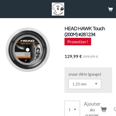
Passer
au
contenu
principal
HEAD HAWK Touch
(200M) #281234
Promotion !
129,99 €
199,99 €
snaar dikte (gauge)
Ajouter
au
panier