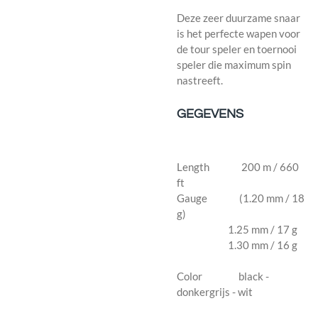
Deze zeer duurzame snaar
is het perfecte wapen voor
de tour speler en toernooi
speler die maximum spin
nastreeft.
GEGEVENS
Length 200 m / 660
ft
Gauge (1.20 mm / 18
g)
1.25 mm / 17 g
1.30 mm / 16 g
Color black -
donkergrijs - wit