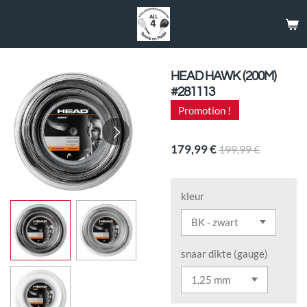
Passer
au
contenu
principal
HEAD HAWK (200M)
#281113
Promotion !
179,99 €
199,99 €
kleur
snaar dikte (gauge)