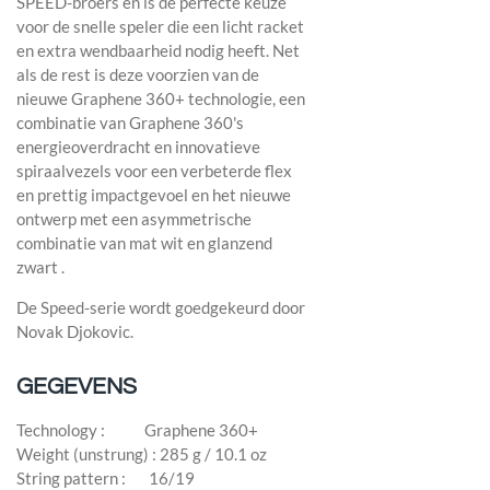
SPEED-broers en is de perfecte keuze
voor de snelle speler die een licht racket
en extra wendbaarheid nodig heeft. Net
als de rest is deze voorzien van de
nieuwe Graphene 360+ technologie, een
combinatie van Graphene 360's
energieoverdracht en innovatieve
spiraalvezels voor een verbeterde flex
en prettig impactgevoel en het nieuwe
ontwerp met een asymmetrische
combinatie van mat wit en glanzend
zwart .
De Speed-serie wordt goedgekeurd door
Novak Djokovic.
GEGEVENS
Technology : Graphene 360+
Weight (unstrung) : 285 g / 10.1 oz
String pattern : 16/19