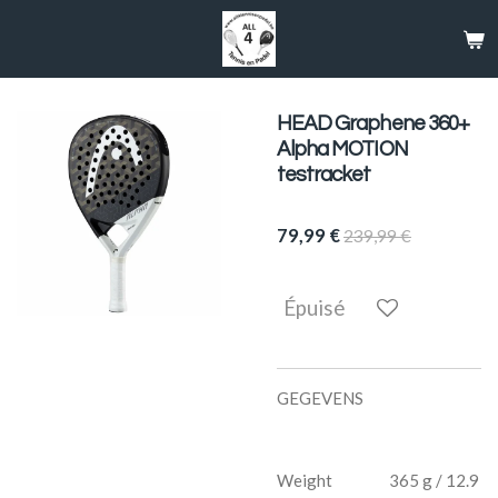
Passer
au
contenu
principal
HEAD Graphene 360+
Alpha MOTION
testracket
79,99 €
239,99 €
Épuisé
GEGEVENS
Weight 365 g / 12.9