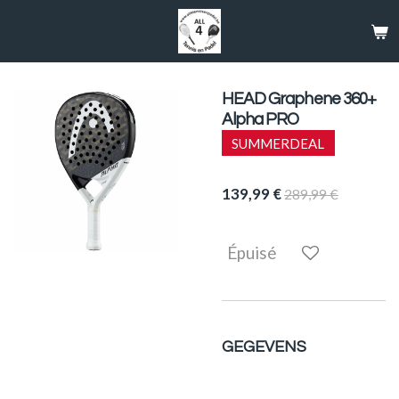
Passer
au
contenu
principal
HEAD Graphene 360+
Alpha PRO
SUMMERDEAL
139,99 €
289,99 €
Épuisé
GEGEVENS