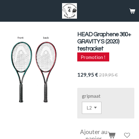
Passer
au
contenu
principal
HEAD Graphene 360+
GRAVITY S (2020)
testracket
Promotion !
129,95 €
219,95 €
gripmaat
Ajouter au
panier