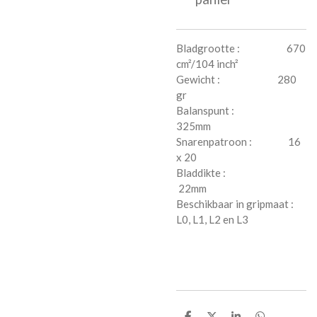
Bladgrootte : 670
cm²/104 inch²
Gewicht : 280
gr
Balanspunt :
325mm
Snarenpatroon : 16
x 20
Bladdikte :
22mm
Beschikbaar in gripmaat :
L0, L1, L2 en L3