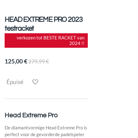
HEAD EXTREME PRO 2023
testracket
verkozen tot BESTE RACKET van
2024 !!
125,00 €
279,99 €
Épuisé
Head Extreme Pro
De diamantvormige Head Extreme Pro is
perfect voor de gevorderde padelspeler