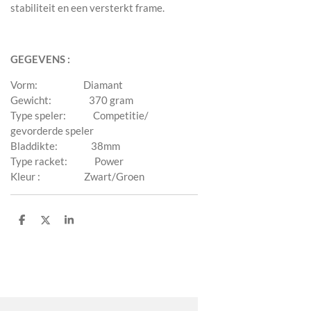
stabiliteit en een versterkt frame.
GEGEVENS :
Vorm: Diamant
Gewicht: 370 gram
Type speler: Competitie/
gevorderde speler
Bladdikte: 38mm
Type racket: Power
Kleur : Zwart/Groen
P
P
P
a
a
a
r
r
r
t
t
t
a
a
a
g
g
g
e
e
e
r
r
r