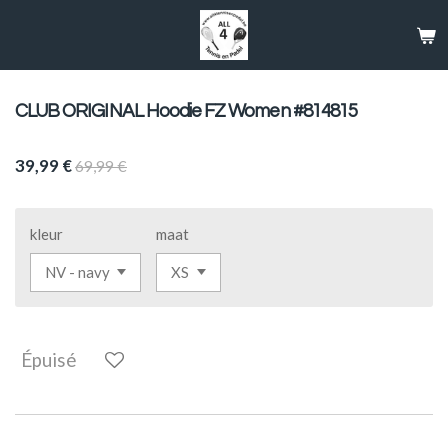
Passer
au
contenu
principal
CLUB ORIGINAL Hoodie FZ Women #814815
39,99 €
69,99 €
kleur
maat
Épuisé