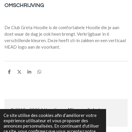
OMSCHRIJVING
De Club Greta Hoodie is de comfortabele Hoodie die je aan
doet waar de dag je ook heen brengt. Verkrijgbaar in 6
verschillende kleuren. Deze heeft sli-in zakken en een verticaal
HEAD logo aan de voorkant.
P
P
P
P
a
a
a
a
r
r
r
r
t
t
t
t
a
a
a
a
g
g
g
g
e
e
e
e
r
r
r
r
© 2019 - 2025
https://www.40lovemedia.be/
Ce site utilise des cookies afin d’améliorer votre
expérience utilisateur et vous proposer des
annonces personnalisées. En continuant d'utiliser
ce site, vous confirmez que vous acceptez notre