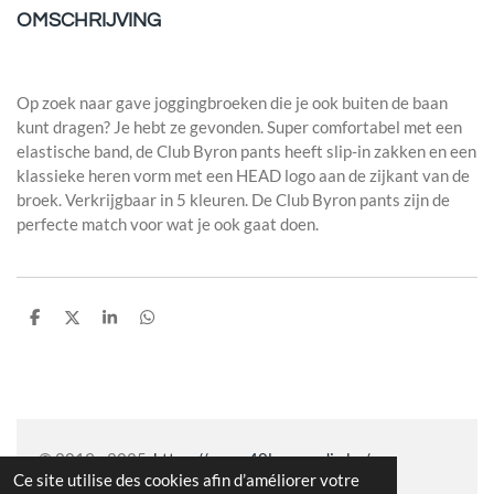
OMSCHRIJVING
Op zoek naar gave joggingbroeken die je ook buiten de baan
kunt dragen? Je hebt ze gevonden. Super comfortabel met een
elastische band, de Club Byron pants heeft slip-in zakken en een
klassieke heren vorm met een HEAD logo aan de zijkant van de
broek. Verkrijgbaar in 5 kleuren. De Club Byron pants zijn de
perfecte match voor wat je ook gaat doen.
P
P
P
P
a
a
a
a
r
r
r
r
t
t
t
t
a
a
a
a
g
g
g
g
e
e
e
e
r
r
r
r
© 2019 - 2025
https://www.40lovemedia.be/
Ce site utilise des cookies afin d’améliorer votre