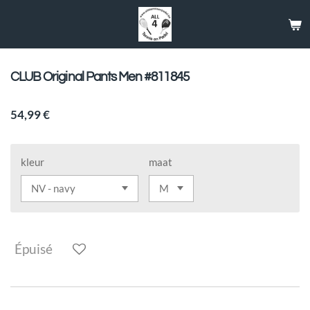
Passer
au
contenu
principal
CLUB Original Pants Men #811845
54,99 €
kleur
maat
Épuisé