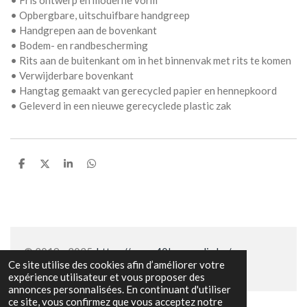
• Fris ontwerp en moderne vorm
• Opbergbare, uitschuifbare handgreep
• Handgrepen aan de bovenkant
• Bodem- en randbescherming
• Rits aan de buitenkant om in het binnenvak met rits te komen
• Verwijderbare bovenkant
• Hangtag gemaakt van gerecycled papier en hennepkoord
• Geleverd in een nieuwe gerecyclede plastic zak
P
P
P
P
a
a
a
a
r
r
r
r
t
t
t
t
a
a
a
a
g
g
g
g
e
e
e
e
r
r
r
r
© 2019 - 2025
https://www.40lovemedia.be/
Ce site utilise des cookies afin d’améliorer votre
expérience utilisateur et vous proposer des
annonces personnalisées. En continuant d'utiliser
ce site, vous confirmez que vous acceptez notre