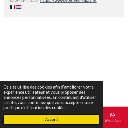
© 2019 - 2025
https://www.40lovemedia.be/
Ce site utilise des cookies afin d’améliorer votre
expérience utilisateur et vous proposer des
annonces personnalisées. En continuant d'utiliser
ce site, vous confirmez que vous acceptez notre
politique d’utilisation des cookies.
Accord
E-mail
Téléphone
Carte
Facebook
WhatsApp