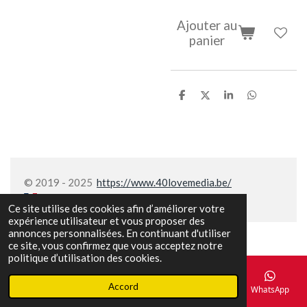
Ajouter au
panier
P
P
P
P
a
a
a
a
r
r
r
r
t
t
t
t
a
a
a
a
g
g
g
g
e
e
e
e
r
r
r
r
© 2019 - 2025
https://www.40lovemedia.be/
Ce site utilise des cookies afin d’améliorer votre
expérience utilisateur et vous proposer des
annonces personnalisées. En continuant d'utiliser
ce site, vous confirmez que vous acceptez notre
politique d’utilisation des cookies.
Accord
E-mail
Téléphone
Carte
Facebook
WhatsApp