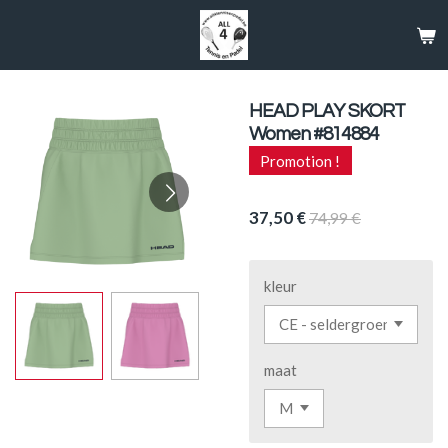
Passer
au
contenu
principal
HEAD PLAY SKORT
Women #814884
Promotion !
37,50 €
74,99 €
kleur
maat