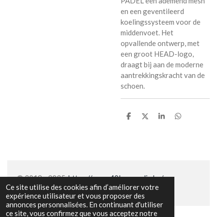
PADEL een ademend mesh
en een geventileerd
koelingssysteem voor de
middenvoet. Het
opvallende ontwerp, met
een groot HEAD-logo,
draagt bij aan de moderne
aantrekkingskracht van de
schoen.
P
P
P
P
a
a
a
a
r
r
r
r
t
t
t
t
a
a
a
a
g
g
g
g
e
e
e
e
r
r
r
r
© 2019 - 2025
https://www.40lovemedia.be/
Ce site utilise des cookies afin d’améliorer votre
expérience utilisateur et vous proposer des
annonces personnalisées. En continuant d'utiliser
ce site, vous confirmez que vous acceptez notre