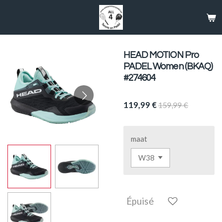
Passer
au
contenu
principal
HEAD MOTION Pro
PADEL Women (BKAQ)
#274604
119,99 €
159,99 €
maat
Épuisé