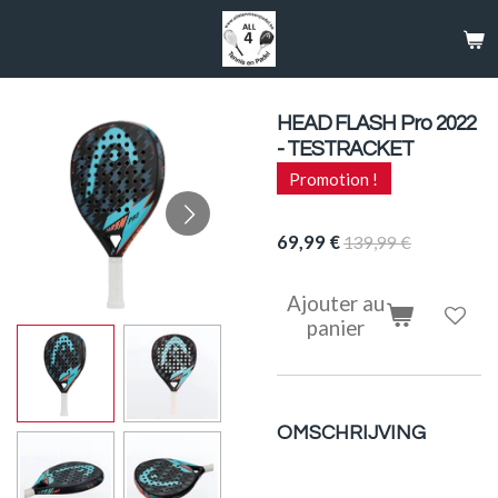
Passer
au
contenu
principal
HEAD FLASH Pro 2022
- TESTRACKET
Promotion !
69,99 €
139,99 €
Ajouter au
panier
OMSCHRIJVING