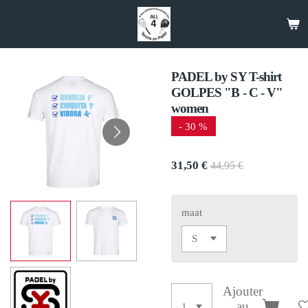
Passer
au
contenu
principal
PADEL by SY T-shirt
GOLPES "B - C - V"
women
- 30 %
31,50 €
44,95 €
maat
Ajouter
au