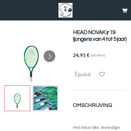
Passer
au
contenu
principal
HEAD NOVAK jr 19
(jongens van 4 tot 5 jaar)
24,95 €
34,99 €
Épuisé
OMSCHRIJVING
Het kleurrijke, levendige