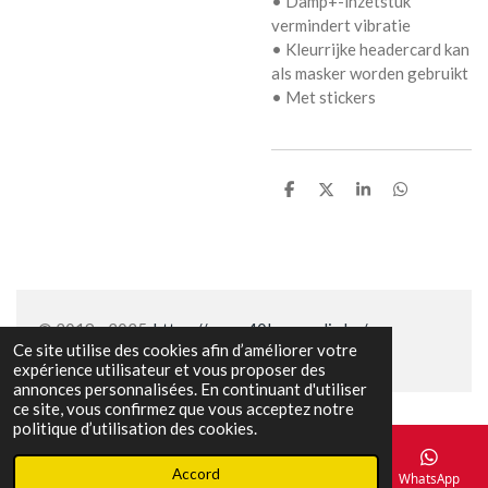
• Damp+-inzetstuk
vermindert vibratie
• Kleurrijke headercard kan
als masker worden gebruikt
• Met stickers
P
P
P
P
a
a
a
a
r
r
r
r
t
t
t
t
a
a
a
a
g
g
g
g
e
e
e
e
r
r
r
r
© 2019 - 2025
https://www.40lovemedia.be/
Ce site utilise des cookies afin d’améliorer votre
expérience utilisateur et vous proposer des
annonces personnalisées. En continuant d'utiliser
ce site, vous confirmez que vous acceptez notre
politique d’utilisation des cookies.
Accord
E-mail
Téléphone
Carte
Facebook
WhatsApp