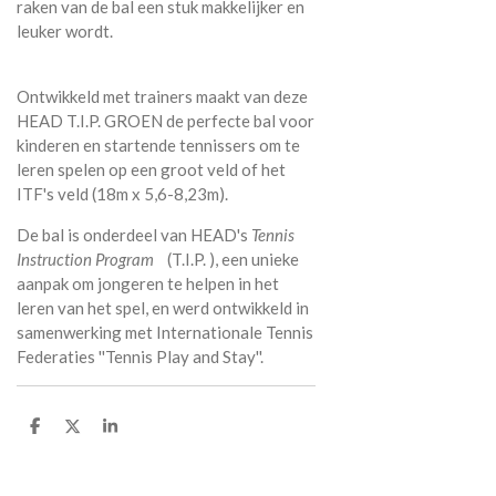
raken van de bal een stuk makkelijker en
leuker wordt.
Ontwikkeld met trainers maakt van deze
HEAD T.I.P. GROEN de perfecte bal voor
kinderen en startende tennissers om te
leren spelen op een groot veld of het
ITF's veld (18m x 5,6-8,23m).
De bal is onderdeel van HEAD's
Tennis
Instruction Program
(T.I.P. ), een unieke
aanpak om jongeren te helpen in het
leren van het spel, en werd ontwikkeld in
samenwerking met Internationale Tennis
Federaties ''Tennis Play and Stay''.
P
P
P
a
a
a
r
r
r
t
t
t