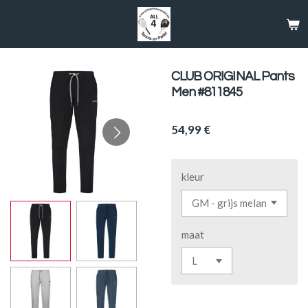
Passer
au
contenu
principal
CLUB ORIGINAL Pants
Men #811845
54,99 €
kleur
maat