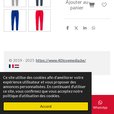
Ajouter au
panier
P
P
P
P
a
a
a
a
r
r
r
r
t
t
t
t
a
a
a
a
g
g
g
g
e
e
e
e
r
r
r
r
© 2019 - 2025
https://www.40lovemedia.be/
Ce site utilise des cookies afin d’améliorer votre
expérience utilisateur et vous proposer des
annonces personnalisées. En continuant d'utiliser
ce site, vous confirmez que vous acceptez notre
politique d’utilisation des cookies.
Accord
E-mail
Téléphone
Carte
Facebook
WhatsApp