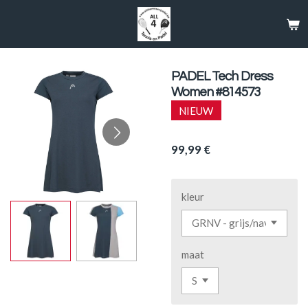
Passer
au
contenu
principal
PADEL Tech Dress
Women #814573
NIEUW
99,99 €
kleur
maat