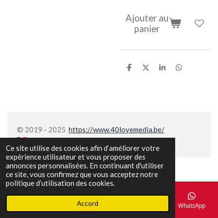
Ajouter au
panier
P
P
P
P
a
a
a
a
r
r
r
r
t
t
t
t
a
a
a
a
g
g
g
g
e
e
e
e
r
r
r
r
© 2019 - 2025
https://www.40lovemedia.be/
Ce site utilise des cookies afin d’améliorer votre
expérience utilisateur et vous proposer des
annonces personnalisées. En continuant d'utiliser
ce site, vous confirmez que vous acceptez notre
politique d’utilisation des cookies.
Accord
E-mail
Téléphone
Carte
Facebook
WhatsApp