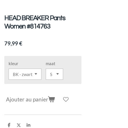
HEAD BREAKER Pants
Women #814763
79,99 €
kleur
maat
Ajouter au panier
P
P
P