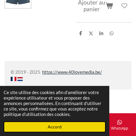
Ajouter au
panier
P
P
P
P
a
a
a
a
r
r
r
r
t
t
t
t
a
a
a
a
g
g
g
g
e
e
e
e
r
r
r
r
© 2019 - 2025
https://www.40lovemedia.be/
Ce site utilise des cookies afin d’améliorer votre
expérience utilisateur et vous proposer des
annonces personnalisées. En continuant d'utiliser
ce site, vous confirmez que vous acceptez notre
politique d’utilisation des cookies.
Accord
E-mail
Téléphone
Carte
Facebook
WhatsApp