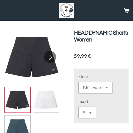
Passer
au
contenu
principal
HEAD DYNAMIC Shorts
Women
59,99 €
kleur
maat