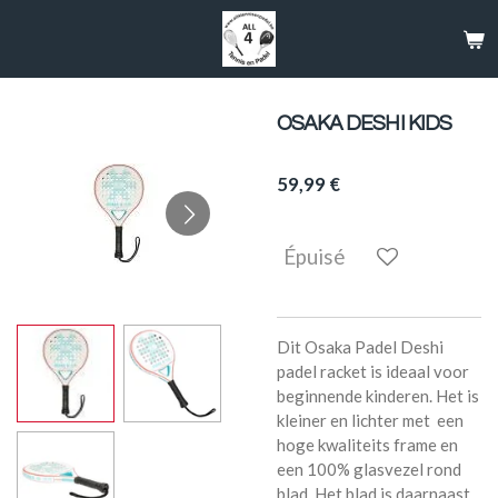
Passer
au
contenu
principal
OSAKA DESHI KIDS
59,99 €
Épuisé
Dit Osaka Padel Deshi
padel racket is ideaal voor
beginnende kinderen. Het is
kleiner en lichter met een
hoge kwaliteits frame en
een 100% glasvezel rond
blad. Het blad is daarnaast