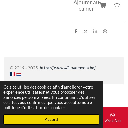
Ajouter au
panier
P
P
P
P
a
a
a
a
r
r
r
r
t
t
t
t
a
a
a
a
g
g
g
g
e
e
e
e
r
r
r
r
© 2019 - 2025
https://www.40lovemedia.be/
Ce site utilise des cookies afin d’améliorer votre
expérience utilisateur et vous proposer des
annonces personnalisées. En continuant d'utiliser
ce site, vous confirmez que vous acceptez notre
politique d’utilisation des cookies.
Accord
E-mail
Téléphone
Carte
Facebook
WhatsApp