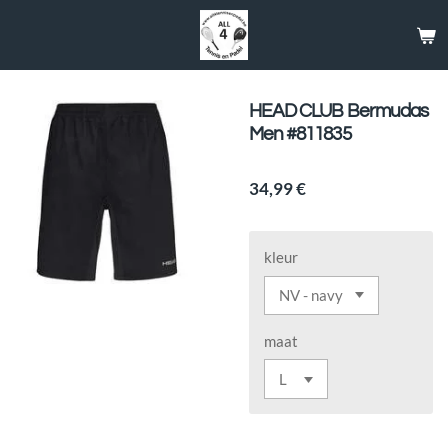
Passer
au
contenu
principal
HEAD CLUB Bermudas
Men #811835
34,99 €
kleur
maat