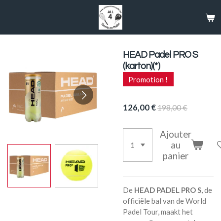
Passer
au
contenu
principal
HEAD Padel PRO S
(karton)(*)
Promotion !
126,00 €
198,00 €
Ajouter
au
panier
De
HEAD PADEL PRO S,
de
officiële bal van de World
Padel Tour, maakt het