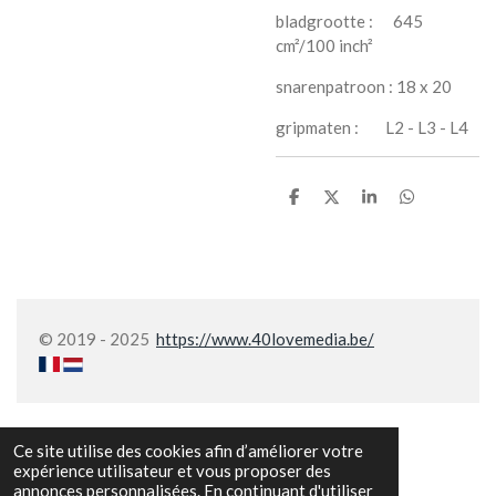
bladgrootte : 645
cm²/100 inch²
snarenpatroon : 18 x 20
gripmaten : L2 - L3 - L4
P
P
P
P
a
a
a
a
r
r
r
r
t
t
t
t
a
a
a
a
g
g
g
g
e
e
e
e
r
r
r
r
© 2019 - 2025
https://www.40lovemedia.be/
Ce site utilise des cookies afin d’améliorer votre
expérience utilisateur et vous proposer des
annonces personnalisées. En continuant d'utiliser