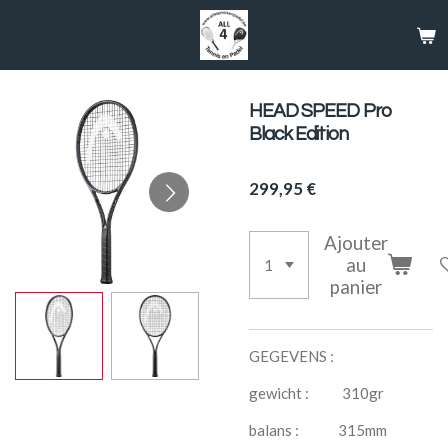
Passer
au
contenu
principal
HEAD SPEED Pro
Black Edition
299,95 €
Ajouter
au
panier
GEGEVENS :
gewicht : 310gr
balans : 315mm