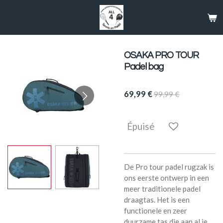
Passer
au
contenu
principal
OSAKA PRO TOUR
Padel bag
69,99 €
99,99 €
Épuisé
De Pro tour padel rugzak is
ons eerste ontwerp in een
meer traditionele padel
draagtas. Het is een
functionele en zeer
duurzame tas die aan al je