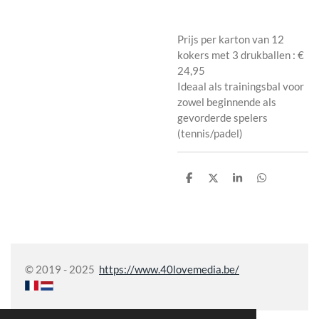
Prijs per karton van 12
kokers met 3 drukballen : €
24,95
Ideaal als trainingsbal voor
zowel beginnende als
gevorderde spelers
(tennis/padel)
P
P
P
P
a
a
a
a
r
r
r
r
t
t
t
t
a
a
a
a
g
g
g
g
e
e
e
e
r
r
r
r
© 2019 - 2025
https://www.40lovemedia.be/