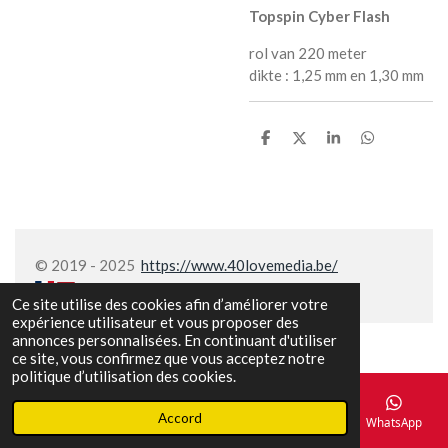
Topspin Cyber Flash
rol van 220 meter
dikte : 1,25 mm en 1,30 mm
P
P
P
P
a
a
a
a
r
r
r
r
t
t
t
t
a
a
a
a
g
g
g
g
e
e
e
e
r
r
r
r
© 2019 - 2025
https://www.40lovemedia.be/
Ce site utilise des cookies afin d’améliorer votre
expérience utilisateur et vous proposer des
annonces personnalisées. En continuant d'utiliser
ce site, vous confirmez que vous acceptez notre
politique d’utilisation des cookies.
Accord
E-mail
Téléphone
Carte
Facebook
WhatsApp