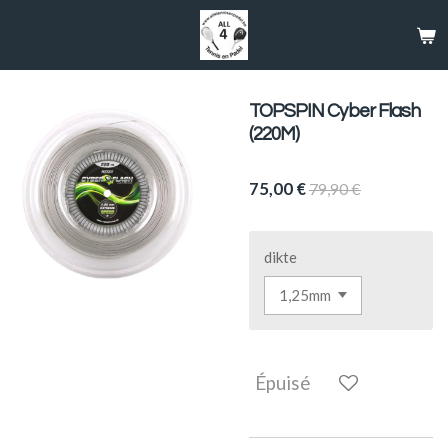
Passer
au
contenu
principal
TOPSPIN Cyber Flash
(220M)
75,00 €
79,90 €
dikte
Épuisé