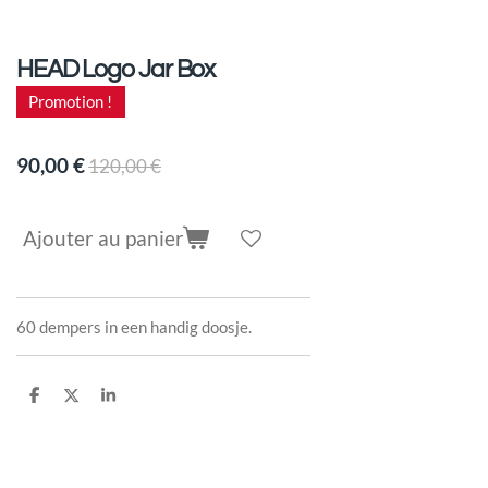
HEAD Logo Jar Box
Promotion !
90,00 €
120,00 €
Ajouter au panier
60 dempers in een handig doosje.
P
P
P
a
a
a
r
r
r
t
t
t
a
a
a
g
g
g