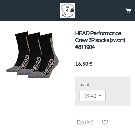
Passer
au
contenu
principal
HEAD Performance
Crew 3P socks (zwart)
#811904
16,50 €
maat
Épuisé