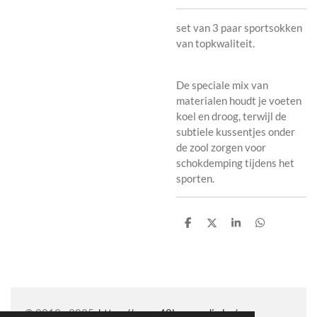
set van 3 paar sportsokken
van topkwaliteit.
De speciale mix van
materialen houdt je voeten
koel en droog, terwijl de
subtiele kussentjes onder
de zool zorgen voor
schokdemping tijdens het
sporten.
P
P
P
P
a
a
a
a
r
r
r
r
t
t
t
t
a
a
a
a
g
g
g
g
e
e
e
e
r
r
r
r
© 2019 - 2025
https://www.40lovemedia.be/