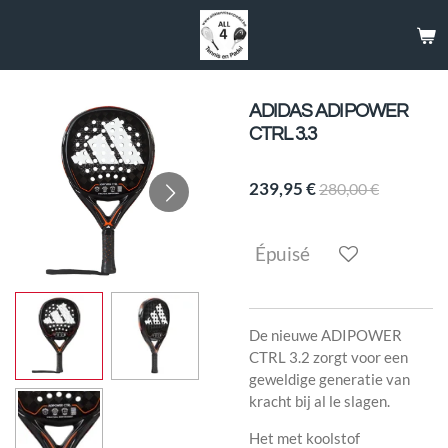
Passer
au
contenu
principal
ADIDAS ADIPOWER
CTRL 3.3
239,95 €
280,00 €
Épuisé
De nieuwe ADIPOWER
CTRL 3.2 zorgt voor een
geweldige generatie van
kracht bij al le slagen.
Het met koolstof