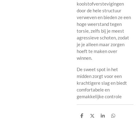
koolstofverstevigingen
door de hele structuur
verweven en bieden ze een
hoge weerstand tegen
torsie, zelfs bij je meest
agressieve schoten, zodat
je je alleen maar zorgen
hoeft te maken over
winnen.
De sweet spot in het
midden zorgt voor een
krachtigere slag en biedt
comfortabele en
gemakkelijke controle
P
P
P
P
a
a
a
a
r
r
r
r
t
t
t
t
a
a
a
a