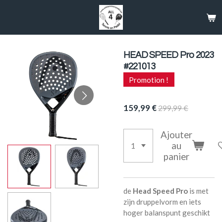
Passer
au
contenu
principal
HEAD SPEED Pro 2023
#221013
Promotion !
159,99 €
299,99 €
Ajouter
au
panier
de
Head Speed Pro
is met
zijn druppelvorm en iets
hoger balanspunt geschikt