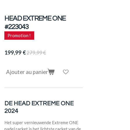
HEAD EXTREME ONE
#223043
Promotion !
199,99 €
279,99 €
Ajouter au panier
DE HEAD EXTREME ONE
2024
Het super vernieuwende Extreme ONE
padel racket is het lichtste racket van de